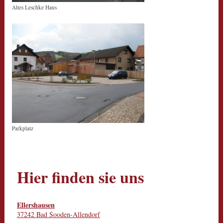
Altes Leschke Haus
Parkplatz
Hier finden sie uns
Ellershausen
37242 Bad Sooden-Allendorf